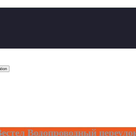
tion
естел Водопроводный переуло