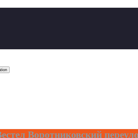
tion
естел Воротниковский переул